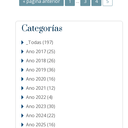
Ir
Página
Páginas
Página
Página
Página
«
página anterior
1
…
3
4
5
a
intermedias
la
omitidas
sidebar
Blog
Categorías
Sidebar
_Todas
(197)
Ano 2017
(25)
Ano 2018
(26)
Ano 2019
(36)
Ano 2020
(16)
Ano 2021
(12)
Ano 2022
(4)
Ano 2023
(30)
Ano 2024
(22)
Ano 2025
(16)