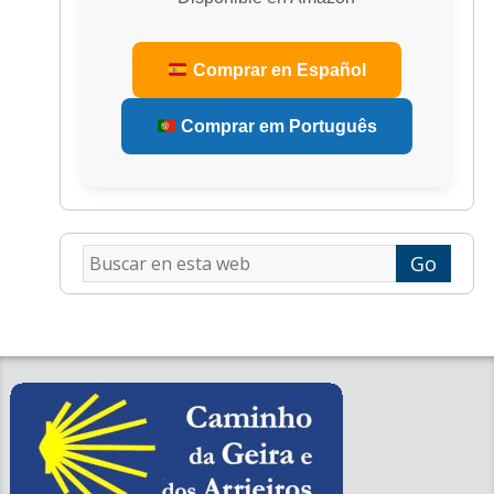
Comprar en Español
Comprar em Português
Buscar
en
esta
web