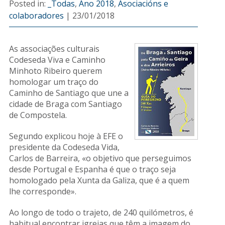
Posted in:
_Todas
,
Ano 2018
,
Asociacións e
colaboradores
|
23/01/2018
As associações culturais
Codeseda Viva e Caminho
Minhoto Ribeiro querem
homologar um traço do
Caminho de Santiago que une a
cidade de Braga com Santiago
de Compostela.
Segundo explicou hoje à EFE o
presidente da Codeseda Vida,
Carlos de Barreira, «o objetivo que perseguimos
desde Portugal e Espanha é que o traço seja
homologado pela Xunta da Galiza, que é a quem
lhe corresponde».
Ao longo de todo o trajeto, de 240 quilómetros, é
habitual encontrar igrejas que têm a imagem do