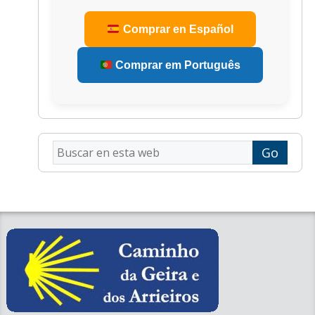
Comprar en Español
Comprar em Português
Buscar
en
esta
web