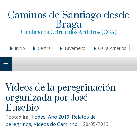
Saltar
Saltar
Saltar
a
al
a
Caminos de Santiago desde
la
contenido
la
Braga
navegación
principal
barra
principal
lateral
Caminho da Geira e dos Arrieiros (CGA)
principal
Inicio
Central
Taverneiro
Geira Arrieiros
Vídeos de la peregrinación
organizada por José
Eusebio
Posted in:
_Todas
,
Ano 2019
,
Relatos de
peregrinos
,
Vídeos do Caminho
|
20/05/2019