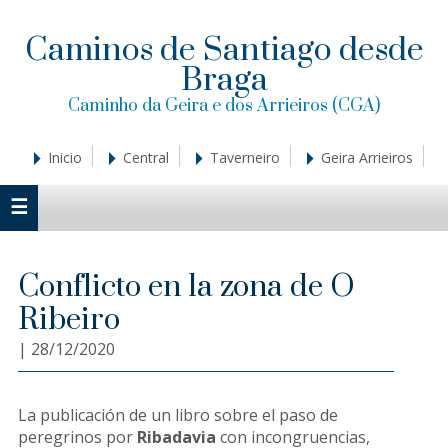
Saltar
Saltar
Saltar
a
al
a
Caminos de Santiago desde
la
contenido
la
Braga
navegación
principal
barra
principal
lateral
Caminho da Geira e dos Arrieiros (CGA)
principal
Inicio
Central
Taverneiro
Geira Arrieiros
Conflicto en la zona de O
Ribeiro
|
28/12/2020
La publicación de un libro sobre el paso de
peregrinos por
Ribadavia
con incongruencias,