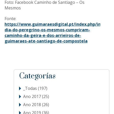
Foto: Facebook Caminho de Santiago – Os
Mesmos
Fonte:
https://
www.guimaraesdigital.pt
/index.php/informa
dia-do-peregrino-os-mesmos-cumpriram-
caminho-da-geira-e-dos-arrieiros-de-
guimaraes-ate-santiago-de-compostela
sidebar
Blog
Categorías
Sidebar
_Todas
(197)
Ano 2017
(25)
Ano 2018
(26)
Ano 2019
(36)