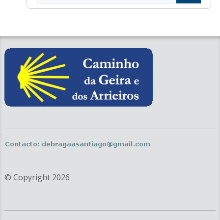
en
esta
web
© Copyright 2026