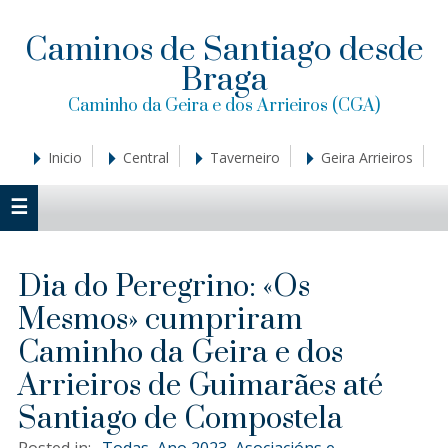
Saltar
Saltar
Saltar
a
al
a
Caminos de Santiago desde
la
contenido
la
Braga
navegación
principal
barra
principal
lateral
Caminho da Geira e dos Arrieiros (CGA)
principal
Inicio
Central
Taverneiro
Geira Arrieiros
Dia do Peregrino: «Os
Mesmos» cumpriram
Caminho da Geira e dos
Arrieiros de Guimarães até
Santiago de Compostela