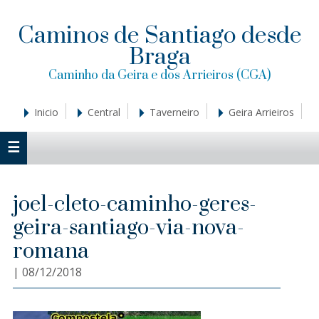
Saltar
Saltar
Saltar
a
al
a
Caminos de Santiago desde
la
contenido
la
Braga
navegación
principal
barra
principal
lateral
Caminho da Geira e dos Arrieiros (CGA)
principal
Inicio
Central
Taverneiro
Geira Arrieiros
joel-cleto-caminho-geres-
geira-santiago-via-nova-
romana
|
08/12/2018