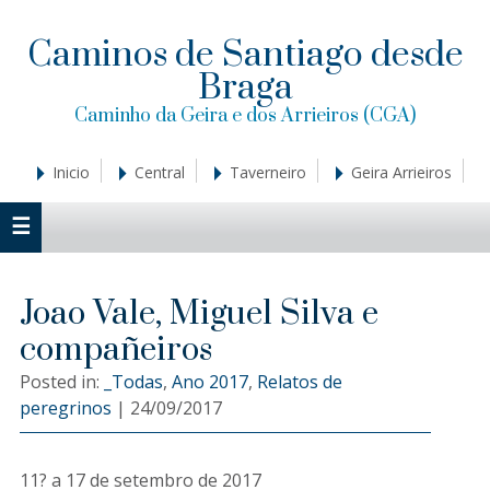
Saltar
Saltar
Saltar
a
al
a
Caminos de Santiago desde
la
contenido
la
Braga
navegación
principal
barra
principal
lateral
Caminho da Geira e dos Arrieiros (CGA)
principal
Inicio
Central
Taverneiro
Geira Arrieiros
Joao Vale, Miguel Silva e
compañeiros
Posted in:
_Todas
,
Ano 2017
,
Relatos de
peregrinos
|
24/09/2017
11? a 17 de setembro de 2017