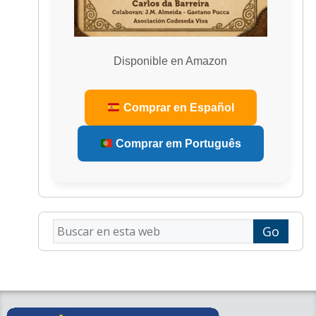
Disponible en Amazon
Comprar en Español
Comprar em Português
Buscar
en
esta
web