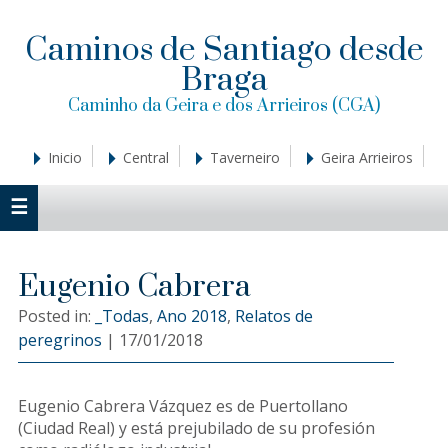
Saltar
Saltar
Saltar
a
al
a
Caminos de Santiago desde
la
contenido
la
Braga
navegación
principal
barra
principal
lateral
Caminho da Geira e dos Arrieiros (CGA)
principal
Inicio
Central
Taverneiro
Geira Arrieiros
Eugenio Cabrera
Posted in:
_Todas
,
Ano 2018
,
Relatos de
peregrinos
|
17/01/2018
Eugenio Cabrera Vázquez es de Puertollano
(Ciudad Real) y está prejubilado de su profesión