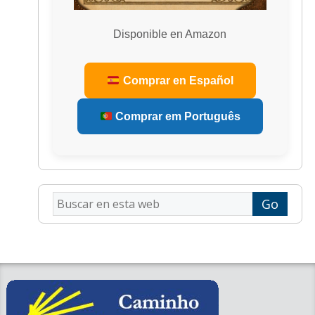
Disponible en Amazon
Comprar en Español
Comprar em Português
Buscar
en
esta
web