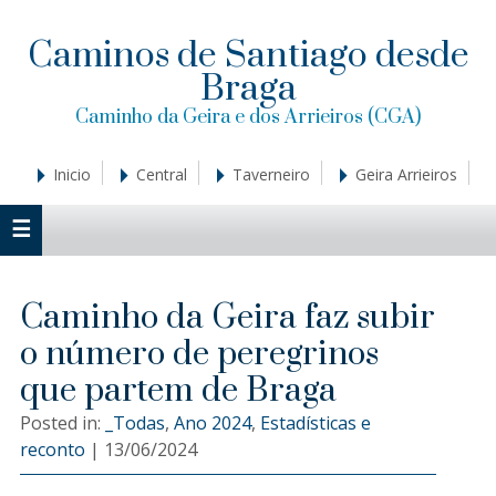
Saltar
Saltar
Saltar
a
al
a
Caminos de Santiago desde
la
contenido
la
Braga
navegación
principal
barra
principal
lateral
Caminho da Geira e dos Arrieiros (CGA)
principal
Inicio
Central
Taverneiro
Geira Arrieiros
Caminho da Geira faz subir
o número de peregrinos
que partem de Braga
Posted in:
_Todas
,
Ano 2024
,
Estadísticas e
reconto
|
13/06/2024