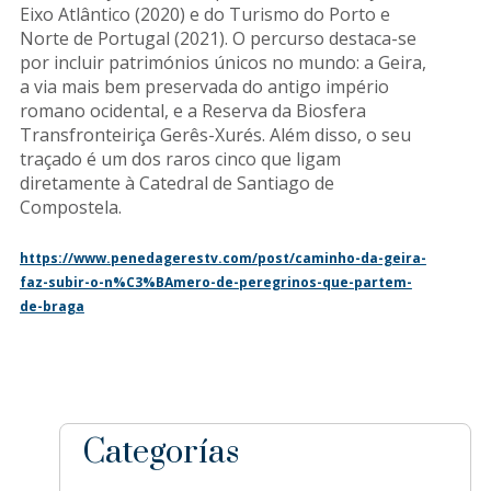
Eixo Atlântico (2020) e do Turismo do Porto e
Norte de Portugal (2021). O percurso destaca-se
por incluir patrimónios únicos no mundo: a Geira,
a via mais bem preservada do antigo império
romano ocidental, e a Reserva da Biosfera
Transfronteiriça Gerês-Xurés. Além disso, o seu
traçado é um dos raros cinco que ligam
diretamente à Catedral de Santiago de
Compostela.
https://www.penedagerestv.com/post/caminho-da-geira-
faz-subir-o-n%C3%BAmero-de-peregrinos-que-partem-
de-braga
sidebar
Blog
Categorías
Sidebar