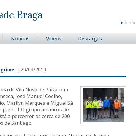
sde Braga
Inicio
Noticias
Vídeos
Descargas
egrinos
|
29/04/2019
ana de Vila Nova de Paiva com
onseca, José Manuel Coelho,
cio, Marilyn Marques e Miguel Sá
espanhol. O grupo arrancou de
está a percorrer os cerca de 200
s de Santiago.
osé Justino Lopes, que afirmou “tratar-se de uma