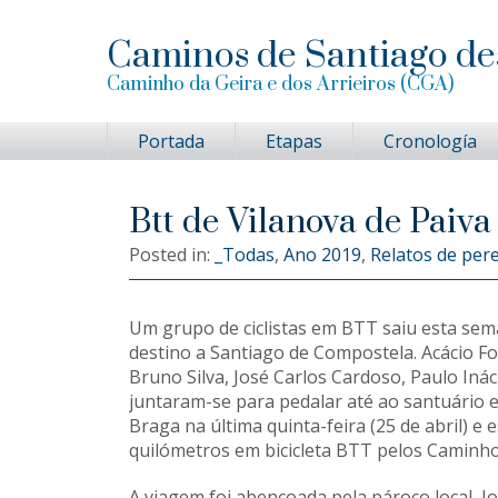
Saltar
Saltar
Saltar
a
al
a
Caminos de Santiago de
la
contenido
la
navegación
principal
barra
Caminho da Geira e dos Arrieiros (CGA)
principal
lateral
principal
Portada
Etapas
Cronología
Btt de Vilanova de Paiva
Posted in:
_Todas
,
Ano 2019
,
Relatos de per
Um grupo de ciclistas em BTT saiu esta sem
destino a Santiago de Compostela. Acácio F
Bruno Silva, José Carlos Cardoso, Paulo Iná
juntaram-se para pedalar até ao santuário 
Braga na última quinta-feira (25 de abril) e 
quilómetros em bicicleta BTT pelos Caminho
A viagem foi abençoada pela pároco local, J